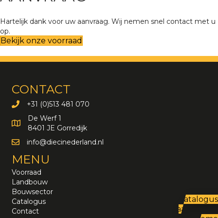
Hartelijk dank voor uw aanvraag. Wij nemen snel contact met u
op.
Bekijk onze voorraad
CONTACT
+31 (0)513 481 070
De Werf 1
8401 JE Gorredijk
info@diecinederland.nl
info@diecinederland.nl
MENU
Voorraad
Landbouw
Bouwsector
Catalogus
Catalogus
aanvragen
Contact