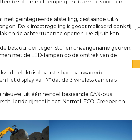
reffende schommeldemping en daarmee voor een
 met geïntegreerde afstelling, bestaande uit 4
ngen. De klimaatregeling is geoptimaliseerd dankzij
Die
k en de achterruiten te openen. De zijruit kan
r de bestuurder tegen stof en onaangename geuren.
 samen met de LED-lampen op de omtrek van de
nkzij de elektrisch verstelbare, verwarmde
n het display van 7’’ dat de 3 wireless camera’s
e nieuwe, uit één hendel bestaande CAN-bus
verschillende rijmodi biedt: Normal, ECO, Creeper en