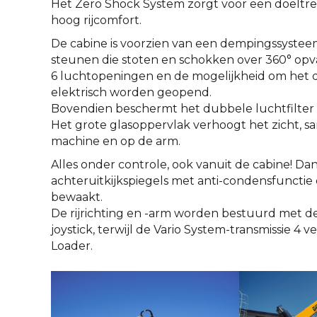
Het Zero Shock System zorgt voor een doelt
hoog rijcomfort.
De cabine is voorzien van een dempingssysteem
steunen die stoten en schokken over 360° opva
6 luchtopeningen en de mogelijkheid om het da
elektrisch worden geopend.
Bovendien beschermt het dubbele luchtfilte
Het grote glasoppervlak verhoogt het zicht,
machine en op de arm.
Alles onder controle, ook vanuit de cabine! Da
achteruitkijkspiegels met anti-condensfunctie e
bewaakt.
De rijrichting en -arm worden bestuurd met d
joystick, terwijl de Vario System-transmissie 4 
Loader.